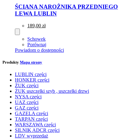
ŚCIANA NAROŻNIKA PRZEDNIEGO
LEWA LUBLIN
189,00 zł
Schowek
Porównaj
Powiadom o dostępności
Produkty
Mapa strony
LUBLIN części
HONKER części
ŻUK części
ŻUK uszczelki szyb , uszczelki drzwi
NYSA części
UAZ części
GAZ części
GAZELA części
TARPAN części
WARSZAWA części
SILNIK ADCR części
LDV wyprzedaż