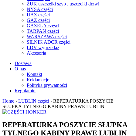
ŻUK uszczelki szyb , uszczelki drzwi
NYSA części
UAZ części
GAZ części
GAZELA części
TARPAN części
WARSZAWA części
SILNIK ADCR części
LDV wyprzedaż
Akcesoria
Dostawa
O nas
Kontakt
Reklamacje
Polityka prywatności
Regulamin
Home
›
LUBLIN części
› REPERATURKA POSZYCIE
SŁUPKA TYLNEGO KABINY PRAWE LUBLIN
REPERATURKA POSZYCIE SŁUPKA
TYLNEGO KABINY PRAWE LUBLIN