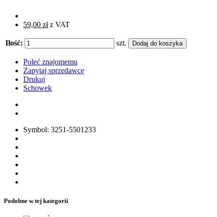
59,00 zł
z VAT
Ilość:
szt.
Poleć znajomemu
Zapytaj sprzedawcę
Drukuj
Schowek
Symbol: 3251-5501233
Podobne w tej kategorii