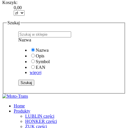
Koszyk:
0,00
Szukaj
Nazwa
Nazwa
Opis
Symbol
EAN
więcej
Home
Produkty
LUBLIN części
HONKER części
ŻUK części