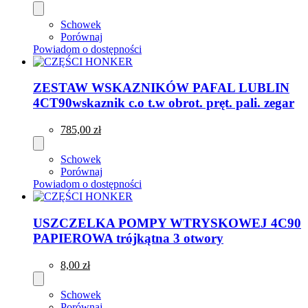
Schowek
Porównaj
Powiadom o dostępności
ZESTAW WSKAZNIKÓW PAFAL LUBLIN
4CT90wskaznik c.o t.w obrot. pręt. pali. zegar
785,00 zł
Schowek
Porównaj
Powiadom o dostępności
USZCZELKA POMPY WTRYSKOWEJ 4C90
PAPIEROWA trójkątna 3 otwory
8,00 zł
Schowek
Porównaj