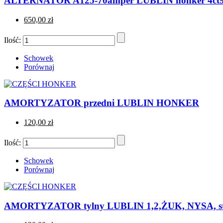
ALTERNATOR A125-70amper LUBLIN honker 4ct
650,00 zł
Ilość:
Schowek
Porównaj
AMORTYZATOR przedni LUBLIN HONKER
120,00 zł
Ilość:
Schowek
Porównaj
AMORTYZATOR tylny LUBLIN 1,2,ŻUK, NYSA, st