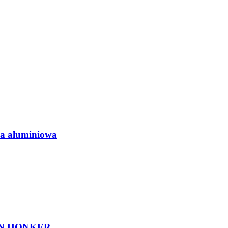
 aluminiowa
N HONKER