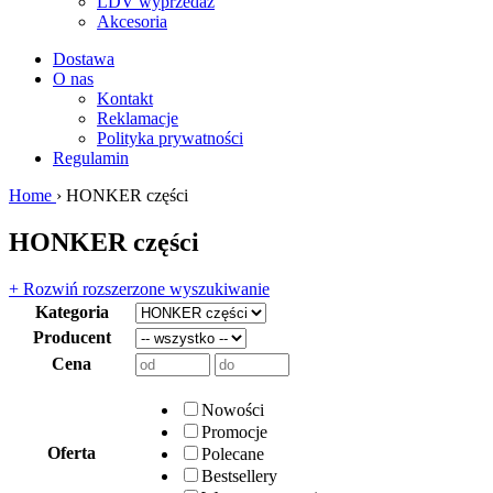
LDV wyprzedaż
Akcesoria
Dostawa
O nas
Kontakt
Reklamacje
Polityka prywatności
Regulamin
Home
› HONKER części
HONKER części
+ Rozwiń rozszerzone wyszukiwanie
Kategoria
Producent
Cena
Nowości
Promocje
Oferta
Polecane
Bestsellery