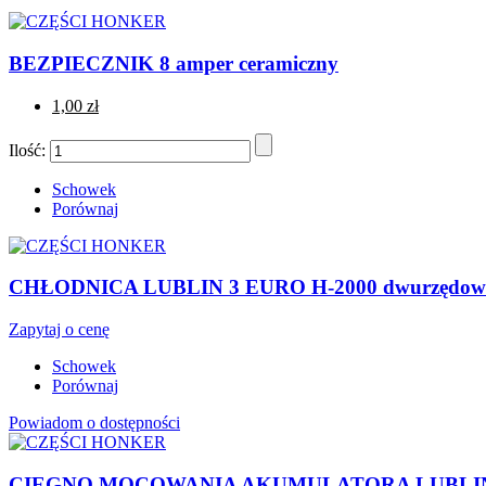
BEZPIECZNIK 8 amper ceramiczny
1,00 zł
Ilość:
Schowek
Porównaj
CHŁODNICA LUBLIN 3 EURO H-2000 dwurzędowa
Zapytaj o cenę
Schowek
Porównaj
Powiadom o dostępności
CIĘGNO MOCOWANIA AKUMULATORA LUBLI