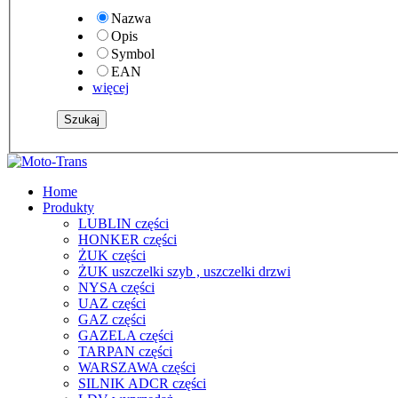
Nazwa
Opis
Symbol
EAN
więcej
Home
Produkty
LUBLIN części
HONKER części
ŻUK części
ŻUK uszczelki szyb , uszczelki drzwi
NYSA części
UAZ części
GAZ części
GAZELA części
TARPAN części
WARSZAWA części
SILNIK ADCR części