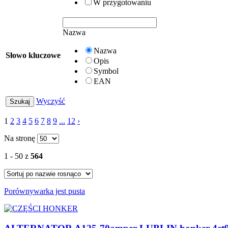
W przygotowaniu
Nazwa
Nazwa
Słowo kluczowe
Opis
Symbol
EAN
Wyczyść
1
2
3
4
5
6
7
8
9
...
12
›
Na stronę
1 - 50 z
564
Porównywarka jest pusta